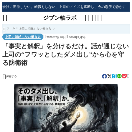
会社に期待しない。転職もしない。上司のノイズを遮断し、今の場所で静かに生き残る「防衛戦略」




ジブン軸ラボ
ホーム
上司に消耗しない働き方



上司に消耗しない働き方
2026年2月28日
2026年7月5日
「事実と解釈」を分けるだけ。話が通じない
上司の“フワッとしたダメ出し”から心を守
る防衛術


保存する