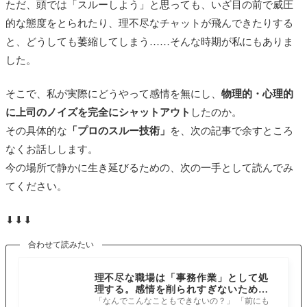
ただ、頭では「スルーしよう」と思っても、いざ目の前で威圧
的な態度をとられたり、理不尽なチャットが飛んできたりする
と、どうしても萎縮してしまう……そんな時期が私にもありま
した。
そこで、私が実際にどうやって感情を無にし、
物理的・心理的
に上司のノイズを完全にシャットアウト
したのか。
その具体的な
「プロのスルー技術」
を、次の記事で余すところ
なくお話しします。
今の場所で静かに生き延びるための、次の一手として読んでみ
てください。
⬇︎⬇︎⬇︎
合わせて読みたい
理不尽な職場は「事務作業」として処
理する。感情を削られすぎないため
の、静かな防衛術
「なんでこんなこともできないの？」 「前にも