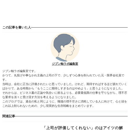
この記事を書いた人
ジブン軸ラボ編集室
ジブン軸ラボ編集室です。
かつて、丸投げや事なかれ主義の上司の下で、少しずつ心身を削られていた元・限界会社員で
す。
当時は、会社に正当に評価されたいと思っていました。けれど、期待すればするほど疲れていく
ばかりで、ある時期から「もうここに期待しすぎるのはやめよう」と思うようになりました。
それからは、ビジネス書の正論や気合いに頼るよりも、必要最低限の仕事を守りながら、理不尽
な要求を淡々と受け流す方法を考えるようになりました。
このブログでは、過去の私と同じように、職場の理不尽さに消耗している人に向けて、心と頭を
これ以上削られないための、少し現実的な生存戦略をまとめています。
関連記事
「上司が評価してくれない」のはアイツの解