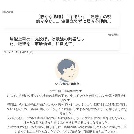
限の仕事でスルーし始めた記録

前の記事
【静かな退職】「ずるい」「迷惑」の視
線が辛い…。波風立てずに帰る心理的護
身術
次の記事

無能上司の「丸投げ」は最強の武器だっ
た。絶望を「市場価値」に変えて、静か
に生き残るためのズルい翻訳術
プロフィール（自己紹介）
ジブン軸ラボ編集室
ジブン軸ラボ編集室です。
かつて、丸投げや事なかれ主義の上司の下で、少しずつ心身を削られていた元・限界会社
員です。
当時は、会社に正当に評価されたいと思っていました。けれど、期待すればするほど疲れ
ていくばかりで、ある時期から「もうここに期待しすぎるのはやめよう」と思うようにな
りました。
それからは、ビジネス書の正論や気合いに頼るよりも、必要最低限の仕事を守りながら、
理不尽な要求を淡々と受け流す方法を考えるようになりました。
このブログでは、過去の私と同じように、職場の理不尽さに消耗している人に向けて、心
と頭をこれ以上削られないための、少し現実的な生存戦略をまとめています。