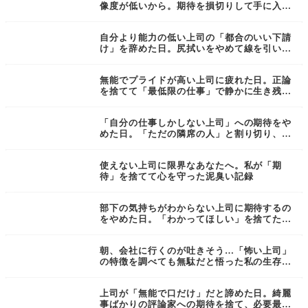
像度が低いから。期待を損切りして手に入れ
た「凪」の生存戦略
自分より能力の低い上司の「都合のいい下請
け」を辞めた日。尻拭いをやめて線を引いた
話
無能でプライドが高い上司に疲れた日。正論
を捨てて「最低限の仕事」で静かに生き残る
生存記録
「自分の仕事しかしない上司」への期待をや
めた日。「ただの隣席の人」と割り切り、自
分の心を守り抜く生存戦略
使えない上司に限界なあなたへ。私が「期
待」を捨てて心を守った泥臭い記録
部下の気持ちがわからない上司に期待するの
をやめた日。「わかってほしい」を捨てた割
り切りの生存戦略
朝、会社に行くのが吐きそう…「怖い上司」
の特徴を調べても無駄だと悟った私の生存戦
略
上司が「無能で口だけ」だと諦めた日。綺麗
事ばかりの評論家への期待を捨て、必要最低