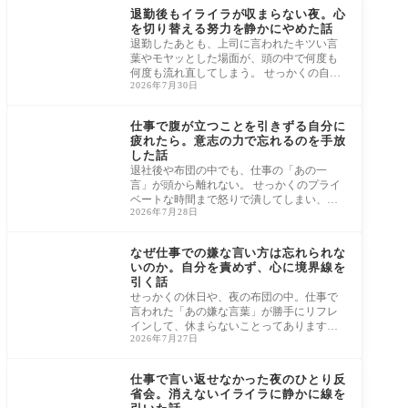
ずらない休み方
退勤後もイライラが収まらない夜。心
を切り替える努力を静かにやめた話
退勤したあとも、上司に言われたキツい言
葉やモヤッとした場面が、頭の中で何度も
何度も流れ直してしまう。 せっかくの自分
2026年7月30日
の時
仕事のモヤモヤを引き
ずらない休み方
仕事で腹が立つことを引きずる自分に
疲れたら。意志の力で忘れるのを手放
した話
退社後や布団の中でも、仕事の「あの一
言」が頭から離れない。 せっかくのプライ
ベートな時間まで怒りで潰してしまい、
2026年7月28日
「いつま
仕事のモヤモヤを引き
ずらない休み方
なぜ仕事での嫌な言い方は忘れられな
いのか。自分を責めず、心に境界線を
引く話
せっかくの休日や、夜の布団の中。仕事で
言われた「あの嫌な言葉」が勝手にリフレ
インして、休まらないことってありますよ
2026年7月27日
ね。
仕事のモヤモヤを引き
ずらない休み方
仕事で言い返せなかった夜のひとり反
省会。消えないイライラに静かに線を