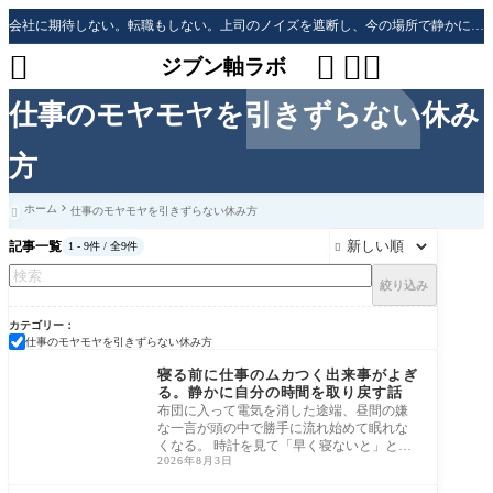
会社に期待しない。転職もしない。上司のノイズを遮断し、今の場所で静かに生き残る「防衛戦略」




ジブン軸ラボ
仕事のモヤモヤを引きずらない休み
方
ホーム
仕事のモヤモヤを引きずらない休み方

記事一覧
1 - 9件 / 全9件

絞り込み
カテゴリー
仕事のモヤモヤを引きずらない休み方
仕事のモヤモヤを引き
ずらない休み方
寝る前に仕事のムカつく出来事がよぎ
る。静かに自分の時間を取り戻す話
布団に入って電気を消した途端、昼間の嫌
な一言が頭の中で勝手に流れ始めて眠れな
くなる。 時計を見て「早く寝ないと」と焦
2026年8月3日
るほ
仕事のモヤモヤを引き