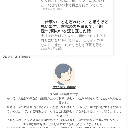
やり過ごしたのに、夜、ソファに沈み込む
と、なぜか頭の中で再生が始まってしまう
2026年7月20日
んで
仕事のモヤモヤを引き
ずらない休み方
「仕事のことを忘れたい」と思うほど
思い出す。意志の力を諦めて、“朗
読”で頭の中を流し直した話
会社を出たはずなのに、頭の中ではまだ上
司と言い合いをしている。 せっかくの休日
なのに、嫌だったやりとりが何度も浮かん
2026年6月24日
でき
プロフィール（自己紹介）
ジブン軸ラボ編集室
ジブン軸ラボ編集室です。
かつて、丸投げや事なかれ主義の上司の下で、少しずつ心身を削られていた元・限界会社
員です。
当時は、会社に正当に評価されたいと思っていました。けれど、期待すればするほど疲れ
ていくばかりで、ある時期から「もうここに期待しすぎるのはやめよう」と思うようにな
りました。
それからは、ビジネス書の正論や気合いに頼るよりも、必要最低限の仕事を守りながら、
理不尽な要求を淡々と受け流す方法を考えるようになりました。