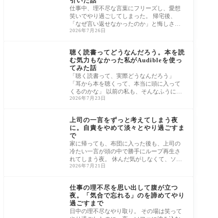
引いた話
仕事中、理不尽な言葉にフリーズし、愛想
笑いでやり過ごしてしまった。 帰宅後、
「なぜ言い返せなかったのか」と悔しさが
2026年7月26日
こみ上
仕事のモヤモヤを引き
ずらない休み方
聴く読書ってどうなんだろう。本を読
む気力もなかった私がAudibleを使っ
てみた話
「聴く読書って、実際どうなんだろう」
「耳から本を聴くって、本当に頭に入って
くるのかな」 以前の私も、そんなふうに疑
2026年7月23日
ってい
仕事のモヤモヤを引き
ずらない休み方
上司の一言をずっと考えてしまう夜
に。自責をやめて淡々とやり過ごすま
で
家に帰っても、布団に入った後も、上司の
冷たい一言が頭の中で勝手にループ再生さ
れてしまう夜。 休んだ気がしなくて、ソフ
2026年7月21日
ァか
仕事のモヤモヤを引き
ずらない休み方
仕事の理不尽を思い出して腹が立つ
夜。「気合で忘れる」のを諦めてやり
過ごすまで
日中の理不尽なやり取り。 その場は笑って