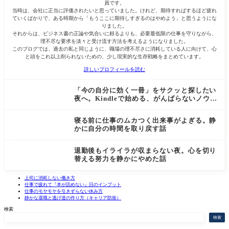
員です。
当時は、会社に正当に評価されたいと思っていました。けれど、期待すればするほど疲れ
ていくばかりで、ある時期から「もうここに期待しすぎるのはやめよう」と思うようにな
りました。
それからは、ビジネス書の正論や気合いに頼るよりも、必要最低限の仕事を守りながら、
理不尽な要求を淡々と受け流す方法を考えるようになりました。
このブログでは、過去の私と同じように、職場の理不尽さに消耗している人に向けて、心
と頭をこれ以上削られないための、少し現実的な生存戦略をまとめています。
詳しいプロフィールを読む
「今の自分に効く一冊」をサクッと探したい
NEW
夜へ。Kindleで始める、がんばらないノウハ
ウ探しの話
寝る前に仕事のムカつく出来事がよぎる。静
かに自分の時間を取り戻す話
退勤後もイライラが収まらない夜。心を切り
替える努力を静かにやめた話
上司に消耗しない働き方
仕事で疲れて『本が読めない』日のインプット
仕事のモヤモヤを引きずらない休み方
静かな退職と逃げ道の作り方（キャリア防衛）
検索
検索