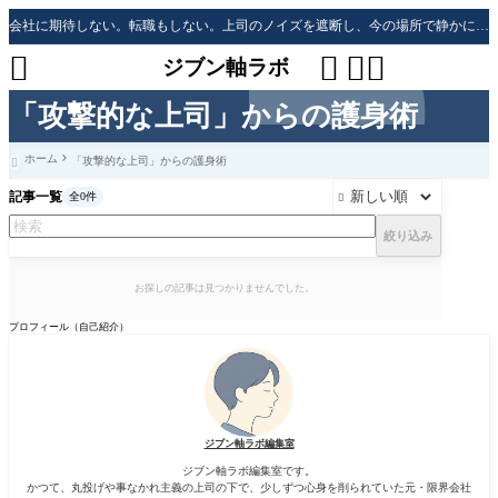
会社に期待しない。転職もしない。上司のノイズを遮断し、今の場所で静かに生き残る「防衛戦略」




ジブン軸ラボ
「攻撃的な上司」からの護身術
ホーム
「攻撃的な上司」からの護身術

記事一覧
全0件

絞り込み
お探しの記事は見つかりませんでした。
プロフィール（自己紹介）
ジブン軸ラボ編集室
ジブン軸ラボ編集室です。
かつて、丸投げや事なかれ主義の上司の下で、少しずつ心身を削られていた元・限界会社