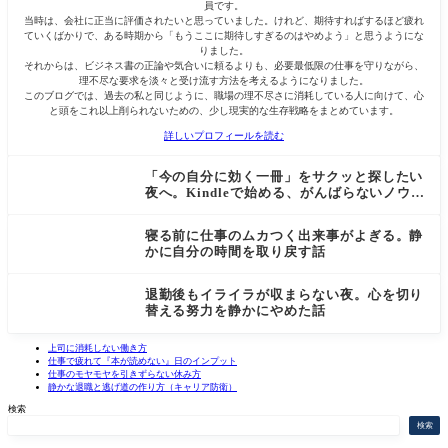
員です。
当時は、会社に正当に評価されたいと思っていました。けれど、期待すればするほど疲れ
ていくばかりで、ある時期から「もうここに期待しすぎるのはやめよう」と思うようにな
りました。
それからは、ビジネス書の正論や気合いに頼るよりも、必要最低限の仕事を守りながら、
理不尽な要求を淡々と受け流す方法を考えるようになりました。
このブログでは、過去の私と同じように、職場の理不尽さに消耗している人に向けて、心
と頭をこれ以上削られないための、少し現実的な生存戦略をまとめています。
詳しいプロフィールを読む
「今の自分に効く一冊」をサクッと探したい
夜へ。Kindleで始める、がんばらないノウハ
ウ探しの話
寝る前に仕事のムカつく出来事がよぎる。静
かに自分の時間を取り戻す話
退勤後もイライラが収まらない夜。心を切り
替える努力を静かにやめた話
上司に消耗しない働き方
仕事で疲れて『本が読めない』日のインプット
仕事のモヤモヤを引きずらない休み方
静かな退職と逃げ道の作り方（キャリア防衛）
検索
検索