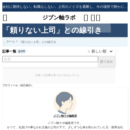
会社に期待しない。転職もしない。上司のノイズを遮断し、今の場所で静かに生き残る「防衛戦略」




ジブン軸ラボ
「頼りない上司」との線引き
ホーム
「頼りない上司」との線引き

記事一覧
全0件

絞り込み
お探しの記事は見つかりませんでした。
プロフィール（自己紹介）
ジブン軸ラボ編集室
ジブン軸ラボ編集室です。
かつて、丸投げや事なかれ主義の上司の下で、少しずつ心身を削られていた元・限界会社