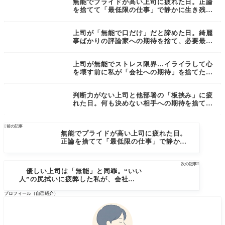
無能でプライドが高い上司に疲れた日。正論
を捨てて「最低限の仕事」で静かに生き残る
生存記録
上司が「無能で口だけ」だと諦めた日。綺麗
事ばかりの評論家への期待を捨て、必要最低
限の仕事でスルーし始めた記録
上司が無能でストレス限界…イライラして心
を壊す前に私が「会社への期待」を捨てた理
由
判断力がない上司と他部署の「板挟み」に疲
れた日。何も決めない相手への期待を捨て、
必要最低限だけ働くと決めた記録

前の記事
無能でプライドが高い上司に疲れた日。
正論を捨てて「最低限の仕事」で静かに
生き残る生存記録
次の記事

優しい上司は「無能」と同罪。“いい
人”の尻拭いに疲弊した私が、会社への
「期待」を損切りした生存戦略
プロフィール（自己紹介）