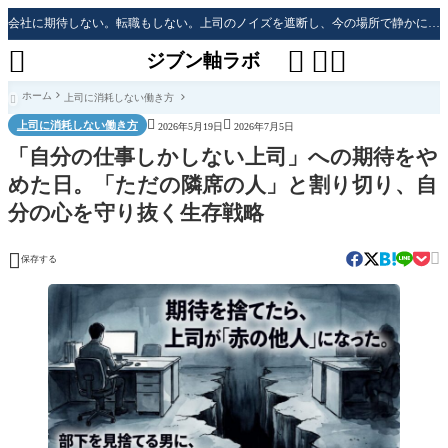
会社に期待しない。転職もしない。上司のノイズを遮断し、今の場所で静かに生き残る「防衛戦略」




ジブン軸ラボ
ホーム
上司に消耗しない働き方



上司に消耗しない働き方
2026年5月19日
2026年7月5日
「自分の仕事しかしない上司」への期待をや
めた日。「ただの隣席の人」と割り切り、自
分の心を守り抜く生存戦略


保存する