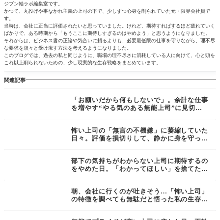
ジブン軸ラボ編集室です。
かつて、丸投げや事なかれ主義の上司の下で、少しずつ心身を削られていた元・限界会社員で
す。
当時は、会社に正当に評価されたいと思っていました。けれど、期待すればするほど疲れていく
ばかりで、ある時期から「もうここに期待しすぎるのはやめよう」と思うようになりました。
それからは、ビジネス書の正論や気合いに頼るよりも、必要最低限の仕事を守りながら、理不尽
な要求を淡々と受け流す方法を考えるようになりました。
このブログでは、過去の私と同じように、職場の理不尽さに消耗している人に向けて、心と頭を
これ以上削られないための、少し現実的な生存戦略をまとめています。
関連記事
「お願いだから何もしないで」。余計な仕事
を増やす“やる気のある無能上司”に見切り
をつけ、私が冷徹に線を引いた記録
怖い上司の「無言の不機嫌」に萎縮していた
日々。評価を損切りして、静かに身を守った
生存記録
部下の気持ちがわからない上司に期待するの
をやめた日。「わかってほしい」を捨てた割
り切りの生存戦略
朝、会社に行くのが吐きそう…「怖い上司」
の特徴を調べても無駄だと悟った私の生存戦
略