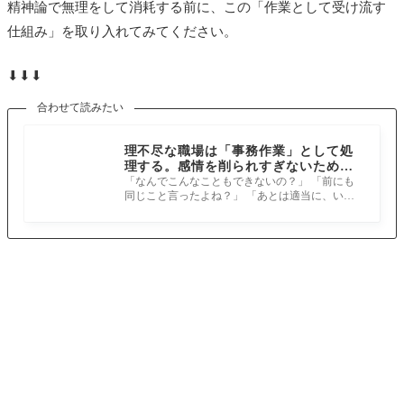
精神論で無理をして消耗する前に、この「作業として受け流す
仕組み」を取り入れてみてください。
⬇︎⬇︎⬇︎
合わせて読みたい
理不尽な職場は「事務作業」として処
理する。感情を削られすぎないため
の、静かな防衛術
「なんでこんなこともできないの？」 「前にも
同じこと言ったよね？」 「あとは適当に、いい
感じに進めておいて」 攻撃的な言い方