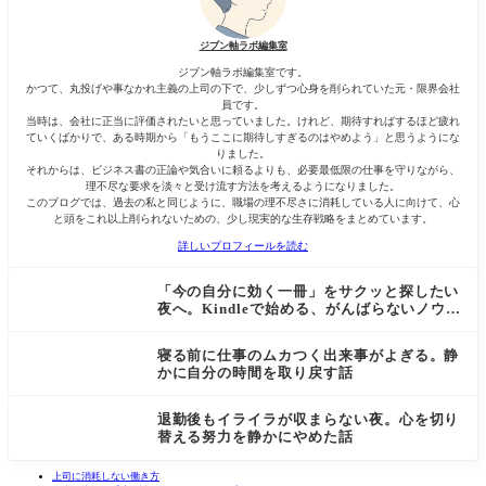
ジブン軸ラボ編集室
ジブン軸ラボ編集室です。
かつて、丸投げや事なかれ主義の上司の下で、少しずつ心身を削られていた元・限界会社
員です。
当時は、会社に正当に評価されたいと思っていました。けれど、期待すればするほど疲れ
ていくばかりで、ある時期から「もうここに期待しすぎるのはやめよう」と思うようにな
りました。
それからは、ビジネス書の正論や気合いに頼るよりも、必要最低限の仕事を守りながら、
理不尽な要求を淡々と受け流す方法を考えるようになりました。
このブログでは、過去の私と同じように、職場の理不尽さに消耗している人に向けて、心
と頭をこれ以上削られないための、少し現実的な生存戦略をまとめています。
詳しいプロフィールを読む
「今の自分に効く一冊」をサクッと探したい
夜へ。Kindleで始める、がんばらないノウハ
ウ探しの話
寝る前に仕事のムカつく出来事がよぎる。静
かに自分の時間を取り戻す話
退勤後もイライラが収まらない夜。心を切り
替える努力を静かにやめた話
上司に消耗しない働き方