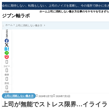
会社に期待しない。転職もしない。上司のノイズを遮断し、今の場所で静かに生
ホーム
上司に消耗しない働き方
仕事のモヤモヤを引きずら
ジブン軸ラボ
ホーム
上司に消耗しない働き方

SHARE:

コピー

保存

目次

印刷


上司に消耗しない働き方
2026年5月7日
2026年7月5日
上司が無能でストレス限界…イライラ