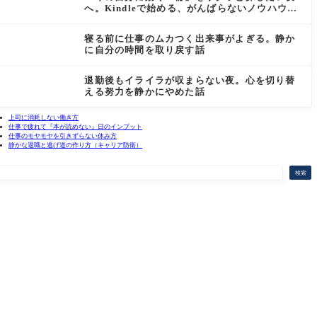
へ。Kindleで始める、がんばらないノウハウ探
しの話
寝る前に仕事のムカつく出来事がよぎる。静か
に自分の時間を取り戻す話
退勤後もイライラが収まらない夜。心を切り替
える努力を静かにやめた話
上司に消耗しない働き方
仕事で疲れて『本が読めない』日のインプット
仕事のモヤモヤを引きずらない休み方
静かな退職と逃げ道の作り方（キャリア防衛）
検索