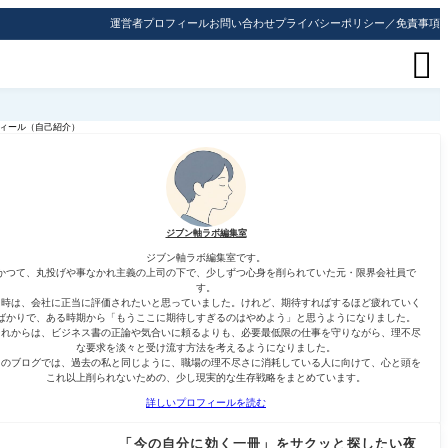
運営者プロフィール
お問い合わせ
プライバシーポリシー／免責事項

ィール（自己紹介）
ジブン軸ラボ編集室
ジブン軸ラボ編集室です。
かつて、丸投げや事なかれ主義の上司の下で、少しずつ心身を削られていた元・限界会社員で
す。
当時は、会社に正当に評価されたいと思っていました。けれど、期待すればするほど疲れていく
ばかりで、ある時期から「もうここに期待しすぎるのはやめよう」と思うようになりました。
それからは、ビジネス書の正論や気合いに頼るよりも、必要最低限の仕事を守りながら、理不尽
な要求を淡々と受け流す方法を考えるようになりました。
このブログでは、過去の私と同じように、職場の理不尽さに消耗している人に向けて、心と頭を
これ以上削られないための、少し現実的な生存戦略をまとめています。
詳しいプロフィールを読む
「今の自分に効く一冊」をサクッと探したい夜